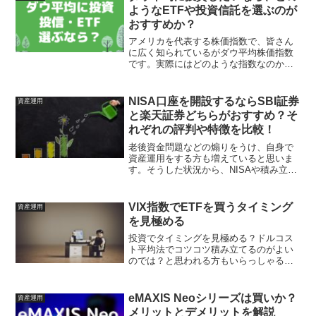
投資したいと思われ...
ようなETFや投資信託を選ぶのが
おすすめか？
アメリカを代表する株価指数で、皆さん
に広く知られているがダウ平均株価指数
です。実際にはどのような指数なのか？
その中身や特徴については、なかなか説
明しきれないのではないでしょうか。そ
して、ダウ平均株価指数に投資するため
NISA口座を開設するならSBI証券
資産運用
にはどのような商品を選ぶ...
と楽天証券どちらがおすすめ？そ
れぞれの評判や特徴を比較！
老後資金問題などの煽りをうけ、自身で
資産運用をする方も増えていると思いま
す。そうした状況から、NISAや積み立て
NISA口座の開設を検討する方も多いので
はないでしょうか。ですが、「どの証券
会社で開設すればよいかわからない」こ
VIX指数でETFを買うタイミング
資産運用
んな方に、おすす...
を見極める
投資でタイミングを見極める？ドルコス
ト平均法でコツコツ積み立てるのがよい
のでは？と思われる方もいらっしゃると
思います。しかし、投資するならより損
をしない方法で購入したいですよね。そ
こで今回は、どのようにタイミングを見
eMAXIS Neoシリーズは買いか？
資産運用
極めるのか？そもそもVI...
メリットとデメリットを解説