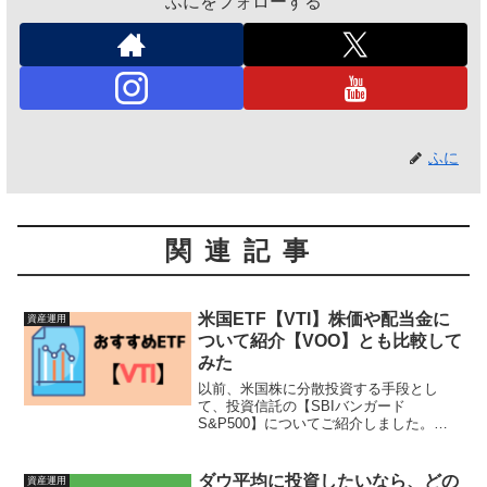
ふにをフォローする
ふに
関連記事
米国ETF【VTI】株価や配当金に
資産運用
ついて紹介【VOO】とも比較して
みた
以前、米国株に分散投資する手段とし
て、投資信託の【SBIバンガード
S&P500】についてご紹介しました。
S&P500指数やナスダック100指数に連動
する大型株のETF、投資信託でも十分な
のですが、米国の中小小型株まで幅広く
ダウ平均に投資したいなら、どの
資産運用