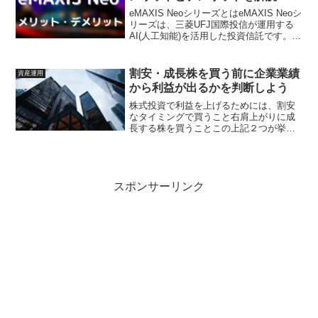
eMAXIS NeoシリーズとはeMAXIS Neoシ
リーズは、三菱UFJ国際投信が運用する
AI(人工知能)を活用した投資信託です。特
徴は、何といってもAIに銘柄選定をすべ
て任せるファンドということです。今ま
でも、運用の一部をAIに任せる投...
割安・成長株を買う前に企業業績
資産運用
から利益が出るかを判断しよう
株式投資で利益を上げるためには、割安
なタイミングで買うこと右肩上がりに成
長する株を買うことこの上記２つが挙げ
られますが、具体的にはどのような会社
に投資すればよいでしょうか。投資判断
をするために、本記事で伝えたい内容を
結論から言うと、「会社の...
スポンサーリンク