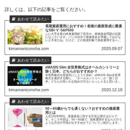
詳しくは、以下の記事をご覧ください。
長期資産運用におすすめ！老後の資産形成に最適
なSBI･V･S&P500
ふに大手企業の終身雇用終了宣言や、老後資金問題が話題
になっています。パンダ自分で老後資金を準備しておかな
いと不安だね。だけど、どの投資対象で資産運用するべき
なんだろう？ふに私がおすすめしたいのは、S＆P500指数
に連動する商品です。今回の記...
kimamaniconoha.com
2020.09.07
eMAXIS Slim 全世界株式はオールカントリーと
除く日本、どちらがおすすめか？
全世界株式を投資先にしようと決め、eMAXIS Slim全世界
株式を選択する際に、「オールカントリー」か「除く日
本」どちらが良いかお悩みの方もいらっしゃると思いま
す。「あまり日本株に期待できないから、「除く日本」で
十分なのでは？」「分散投資...
kimamaniconoha.com
2020.12.18
50～60歳からでも遅くない？おすすめの資産運
用とは
人生100年時代。老後資金に対する不安は増すばかりで
す。そこで今回は、50～60歳で、資産運用するならどのう
ような方法や手段がおすすめか？についてご紹介します。