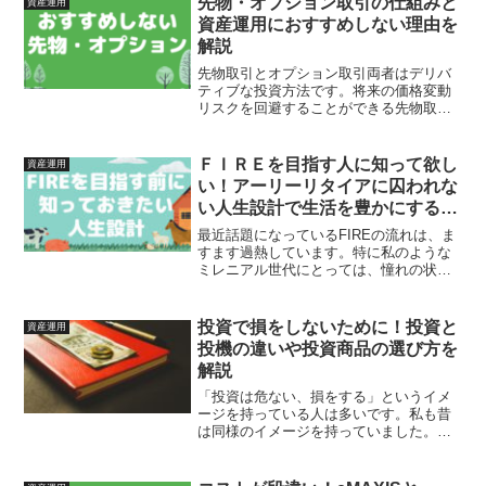
先物・オプション取引の仕組みと
資産運用
資家の思考法】を参考に、...
資産運用におすすめしない理由を
解説
先物取引とオプション取引両者はデリバ
ティブな投資方法です。将来の価格変動
リスクを回避することができる先物取引
約束した価格で売買すると損するなら、
選択権を放棄することが出来るオプショ
ン取引一般論では、リスクが少なそうに
ＦＩＲＥを目指す人に知って欲し
資産運用
感じますが、資産運用には...
い！アーリーリタイアに囚われな
い人生設計で生活を豊かにする考
え方
最近話題になっているFIREの流れは、ま
すます過熱しています。特に私のような
ミレニアル世代にとっては、憧れの状況
とも言えます。ただ、FIREを達成した
後、本当に生活が豊かになるのでしょう
か？そんな疑問を解決し、FIRE達成後も
投資で損をしないために！投資と
資産運用
満足する人生と...
投機の違いや投資商品の選び方を
解説
「投資は危ない、損をする」というイメ
ージを持っている人は多いです。私も昔
は同様のイメージを持っていました。し
かし、それは投資ではなく「投機」と勘
違いしている場合があります。もちろ
ん、投資にもリスクはあり、必ず損をし