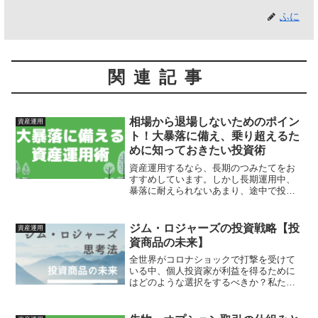
ふに
関連記事
相場から退場しないためのポイン
資産運用
ト！大暴落に備え、乗り超えるた
めに知っておきたい投資術
資産運用するなら、長期のつみたてをお
すすめしています。しかし長期運用中、
暴落に耐えられないあまり、途中で投げ
出してしまう可能性もあります。特にこ
れから投資を始めた方や投資初心者なら
なおさらです。いかに、相場に居続けら
ジム・ロジャーズの投資戦略【投
資産運用
れるか。そこで今回は、長...
資商品の未来】
全世界がコロナショックで打撃を受けて
いる中、個人投資家が利益を得るために
はどのような選択をするべきか？私たち
は、これから持つべき資産や危険な資産
について詳しくなる必要があります。そ
こで今回、【ジム・ロジャーズ世界的投