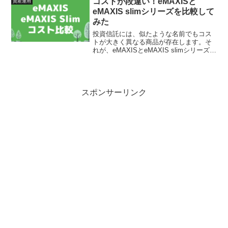
コストが段違い！eMAXISと
資産運用
ないとは言い切れません。投...
eMAXIS slimシリーズを比較して
みた
投資信託には、似たような名前でもコス
トが大きく異なる商品が存在します。そ
れが、eMAXISとeMAXIS slimシリーズで
す。投資するなら、手数料が安いに越し
てことはありません。しかし、コストの
違いや人気の度合いを知らなければ、そ
もそも選...
スポンサーリンク