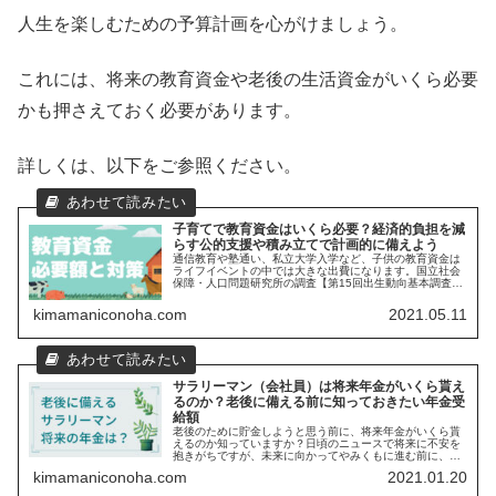
人生を楽しむための予算計画を心がけましょう。
これには、将来の教育資金や老後の生活資金がいくら必要
かも押さえておく必要があります。
詳しくは、以下をご参照ください。
子育てで教育資金はいくら必要？経済的負担を減
らす公的支援や積み立てで計画的に備えよう
通信教育や塾通い、私立大学入学など、子供の教育資金は
ライフイベントの中では大きな出費になります。国立社会
保障・人口問題研究所の調査【第15回出生動向基本調査
(ipss.go.jp)】によると、理想の子供数を作らない最も多い
理由として、「子...
kimamaniconoha.com
2021.05.11
サラリーマン（会社員）は将来年金がいくら貰え
るのか？老後に備える前に知っておきたい年金受
給額
老後のために貯金しようと思う前に、将来年金がいくら貰
えるのか知っていますか？日頃のニュースで将来に不安を
抱きがちですが、未来に向かってやみくもに進む前に、現
状把握する必要があります。将来年金がいくら貰えるか？
kimamaniconoha.com
2021.01.20
ある程度把握することで、最低限の...