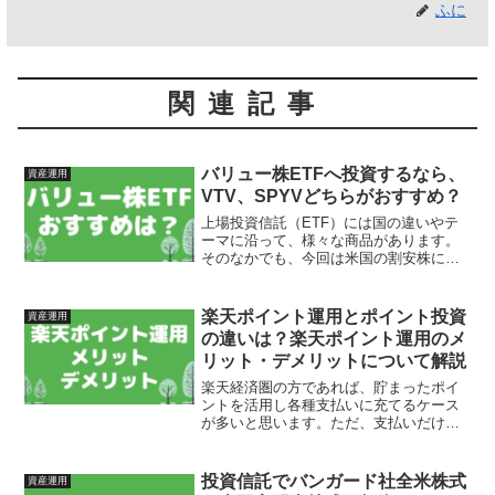
ふに
関連記事
バリュー株ETFへ投資するなら、
資産運用
VTV、SPYVどちらがおすすめ？
上場投資信託（ETF）には国の違いやテ
ーマに沿って、様々な商品があります。
そのなかでも、今回は米国の割安株にま
るっと投資できる、バリュー株ETFにつ
いて紹介します。バリュー株ETFで代表
的なものは、VTVSPYVこの2つのETFと
楽天ポイント運用とポイント投資
資産運用
なります。...
の違いは？楽天ポイント運用のメ
リット・デメリットについて解説
楽天経済圏の方であれば、貯まったポイ
ントを活用し各種支払いに充てるケース
が多いと思います。ただ、支払いだけで
なく、もっとお得な活用方法がありま
す。それが、楽天ポイント運用というサ
ービスです。楽天ポイント運用と楽天ポ
投資信託でバンガード社全米株式
資産運用
イント投資一見すると同じよ...