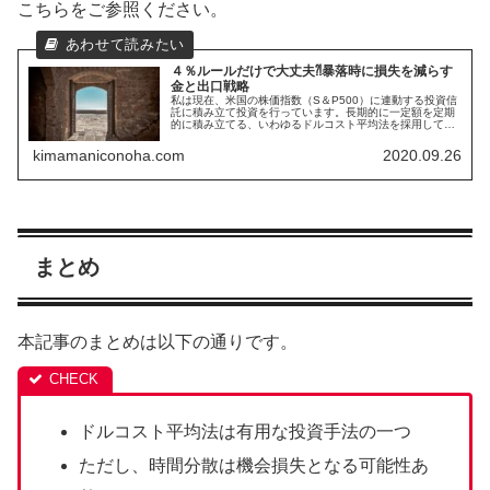
こちらをご参照ください。
４％ルールだけで大丈夫⁈暴落時に損失を減らす
金と出口戦略
私は現在、米国の株価指数（S＆P500）に連動する投資信
託に積み立て投資を行っています。長期的に一定額を定期
的に積み立てる、いわゆるドルコスト平均法を採用してい
ます。積立てた資産を将来的には４％ルールに従って、資
産を切り崩す生活をぼんやり考...
kimamaniconoha.com
2020.09.26
まとめ
本記事のまとめは以下の通りです。
ドルコスト平均法は有用な投資手法の一つ
ただし、時間分散は機会損失となる可能性あ