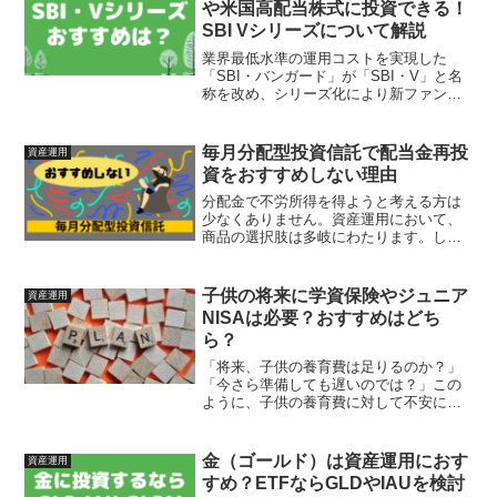
や米国高配当株式に投資できる！
SBI Vシリーズについて解説
業界最低水準の運用コストを実現した
「SBI・バンガード」が「SBI・V」と名
称を改め、シリーズ化により新ファンド
が設定されることになりました。2021年6
月15日からSBI証券で販売が開始されま
す。新ファンドは以下の2つとなっていま
毎月分配型投資信託で配当金再投
資産運用
す。「S...
資をおすすめしない理由
分配金で不労所得を得ようと考える方は
少なくありません。資産運用において、
商品の選択肢は多岐にわたります。しか
し、手を出すべきではない商品も、その
選択肢には含まれているのです。今回
は、毎月分配型ファンドとも呼ばれる商
子供の将来に学資保険やジュニア
資産運用
品をおすすめしない理由を説...
NISAは必要？おすすめはどち
ら？
「将来、子供の養育費は足りるのか？」
「今さら準備しても遅いのでは？」この
ように、子供の養育費に対して不安に感
じる家庭は少なくありません。子供の養
育費は誕生から大学卒業までに、最低で
もおよそ2600万かかると言われていま
金（ゴールド）は資産運用におす
資産運用
す。「まだ小さいうちは...
すめ？ETFならGLDやIAUを検討