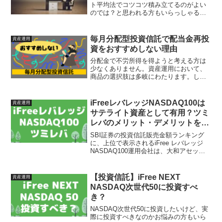
ト平均法でコツコツ積み立てるのがよい
のでは？と思われる方もいらっしゃると
思います。しかし、投資するならより損
をしない方法で購入したいですよね。そ
こで今回は、どのようにタイミングを見
毎月分配型投資信託で配当金再投
資産運用
極めるのか？そもそもVI...
資をおすすめしない理由
分配金で不労所得を得ようと考える方は
少なくありません。資産運用において、
商品の選択肢は多岐にわたります。しか
し、手を出すべきではない商品も、その
選択肢には含まれているのです。今回
は、毎月分配型ファンドとも呼ばれる商
iFreeレバレッジNASDAQ100は
資産運用
品をおすすめしない理由を説...
サテライト資産として有用？ツミ
レバのメリット・デメリットを解
説
SBI証券の投資信託販売金額ランキング
に、上位で表示されるiFree レバレッジ
NASDAQ100運用会社は、大和アセット
マネジメントです。そして、この商品の
運用方法として、同社がおすすめしてい
るのが「ツミレバ」です。「ツ三レバ」
【投資信託】iFree NEXT
資産運用
とは、レ...
NASDAQ次世代50に投資すべ
き？
NASDAQ次世代50に投資したいけど、実
際に投資すべきなのかお悩みの方もいら