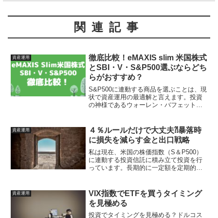
関連記事
徹底比較！eMAXIS slim 米国株式
資産運用
とSBI・V・S&P500選ぶならどち
らがおすすめ？
S&P500に連動する商品を選ぶことは、現
状で資産運用の最適解と言えます。投資
の神様であるウォーレン・バフェット氏
も推すほどです。インデックスファンド
の中でも、特におすすめなのがeMAXIS
Slim米国株式とSBI・Ⅴ・S&P500で
４％ルールだけで大丈夫⁈暴落時
資産運用
す。...
に損失を減らす金と出口戦略
私は現在、米国の株価指数（S＆P500）
に連動する投資信託に積み立て投資を行
っています。長期的に一定額を定期的に
積み立てる、いわゆるドルコスト平均法
を採用しています。積立てた資産を将来
的には４％ルールに従って、資産を切り
VIX指数でETFを買うタイミング
資産運用
崩す生活をぼんやり考...
を見極める
投資でタイミングを見極める？ドルコス