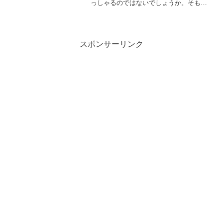
っしゃるのではないでしょうか。そもそ
もNASDAQ次世代50とはどのような投資
対象なのか？また、投資信託として選ぶ
なら「iFree NEXT NASDAQ次世代5...
スポンサーリンク