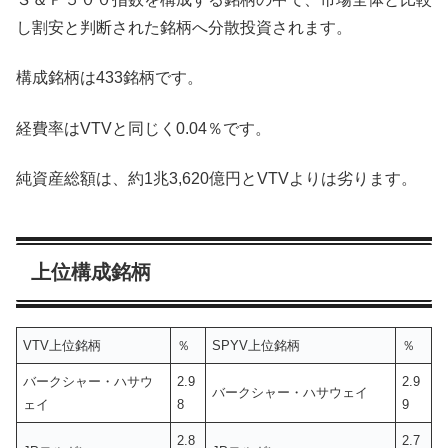
し割安と判断された銘柄へ分散投資されます。
構成銘柄は433銘柄です。
経費率はVTVと同じく0.04％です。
純資産総額は、約1兆3,620億円とVTVよりは劣ります。
上位構成銘柄
VTV上位銘柄
％
SPYV上位銘柄
％
バークシャー・ハサウ
2.9
2.9
バークシャー・ハサウェイ
ェイ
8
9
2.8
2.7