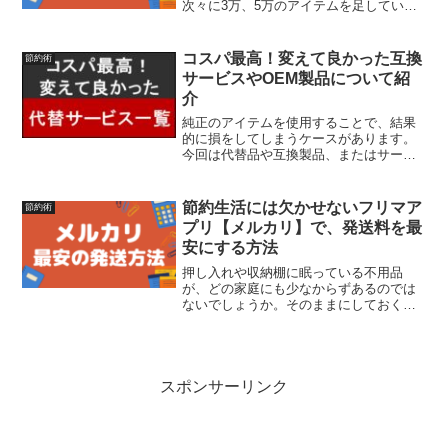
次々に3万、5万のアイテムを足していく
と、結局、大金を支払うことになってし
まいます。せっかく結婚式を行っても、
その後の生活に支障が出てしまっては本
コスパ最高！変えて良かった互換
節約術
末転倒です。実は結婚式に...
サービスやOEM製品について紹
介
純正のアイテムを使用することで、結果
的に損をしてしまうケースがあります。
今回は代替品や互換製品、またはサービ
スを使うことでコストを削減する方法に
ついて紹介します。ジェネリック家電や
フリマサイト比較、キャッシュレス決済
節約生活には欠かせないフリマア
節約術
の活用で最高のコスパを目...
プリ【メルカリ】で、発送料を最
安にする方法
押し入れや収納棚に眠っている不用品
が、どの家庭にも少なからずあるのでは
ないでしょうか。そのままにしておくの
は、収納スペースやお財布的にも勿体な
いです。そんなときに活躍するのが、フ
リマアプリの【メルカリ】です。メルカ
リなら、一般の買い取り業者...
スポンサーリンク