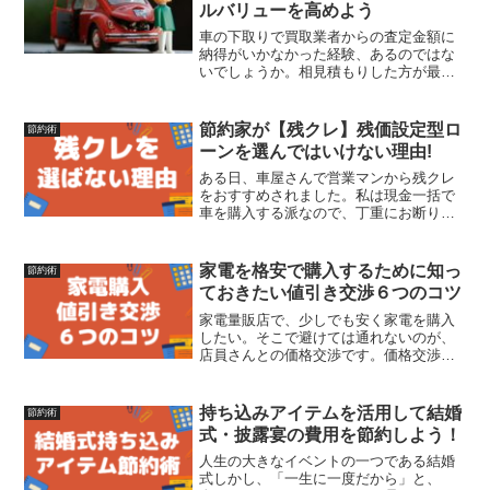
ルバリューを高めよう
車の下取りで買取業者からの査定金額に
納得がいかなかった経験、あるのではな
いでしょうか。相見積もりした方が最終
的な買取価格は上がる可能性はもちろん
高いです。しかし、実際にそこまで労力
や時間をかけたくありませんよね。特に
節約家が【残クレ】残価設定型ロ
節約術
何店舗も見積もりのために...
ーンを選んではいけない理由!
ある日、車屋さんで営業マンから残クレ
をおすすめされました。私は現金一括で
車を購入する派なので、丁重にお断りし
ましたが、どのくらい支払金額に差が出
てくるのか気になりました。そこで調べ
てみると、やはり自分のような「車は移
家電を格安で購入するために知っ
節約術
動手段」と考えている人に...
ておきたい値引き交渉６つのコツ
家電量販店で、少しでも安く家電を購入
したい。そこで避けては通れないのが、
店員さんとの価格交渉です。価格交渉は
このご時世、もはや当たり前ですが、値
引き率は状況によって異なります。今回
は、価格交渉でどれだけ安く買えるか？
持ち込みアイテムを活用して結婚
節約術
安く買うために知っておき...
式・披露宴の費用を節約しよう！
人生の大きなイベントの一つである結婚
式しかし、「一生に一度だから」と、