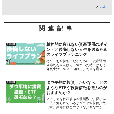
ふに
関連記事
精神的に疲れない資産運用のポイ
資産運用
ントと後悔しない人生を送るため
のライフプランニング
将来、お金持ちになるために、資産運用
や節約をがんばり、気づいた時にはもう
老後生活…将来に向けて、お金を増やす
ことは確かに大事です。しかし、今この
瞬間を楽しめなくなってしまうのは本末
転倒です。そこで考えたいのがライフプ
ダウ平均に投資したいなら、どの
資産運用
ランニングです。今回は、...
ようなETFや投資信託を選ぶのが
おすすめか？
アメリカを代表する株価指数で、皆さん
に広く知られているがダウ平均株価指数
です。実際にはどのような指数なのか？
その中身や特徴については、なかなか説