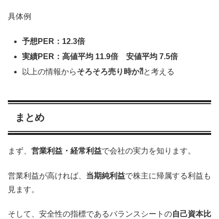
具体例
予想PER：12.3倍
実績PER：高値平均 11.9倍 安値平均 7.5倍
以上の情報から
そろそろ売り時か⁈
と考える
まとめ
まず、
営業利益・経常利益
で会社の実力を知ります。
営業利益が高ければ、
当期純利益
で株主に帰属する利益も
見ます。
そして、安全性の指標であるバランスシートの
自己資本比