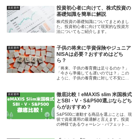
明しきれないのではないでしょうか。そ
して、ダウ平均株価指数に投資するため
投資初心者に向けて、株式投資の
資産運用
にはどのような商品を選ぶ...
基礎知識を簡単に解説
株式投資の基礎知識についてまとめまし
た。投資初心者に向けて現実的な投資方
法についてもご紹介します。
子供の将来に学資保険やジュニア
資産運用
NISAは必要？おすすめはどち
ら？
「将来、子供の養育費は足りるのか？」
「今さら準備しても遅いのでは？」この
ように、子供の養育費に対して不安に感
じる家庭は少なくありません。子供の養
育費は誕生から大学卒業までに、最低で
もおよそ2600万かかると言われていま
徹底比較！eMAXIS slim 米国株式
資産運用
す。「まだ小さいうちは...
とSBI・V・S&P500選ぶならどち
らがおすすめ？
S&P500に連動する商品を選ぶことは、現
状で資産運用の最適解と言えます。投資
の神様であるウォーレン・バフェット氏
も推すほどです。インデックスファンド
の中でも、特におすすめなのがeMAXIS