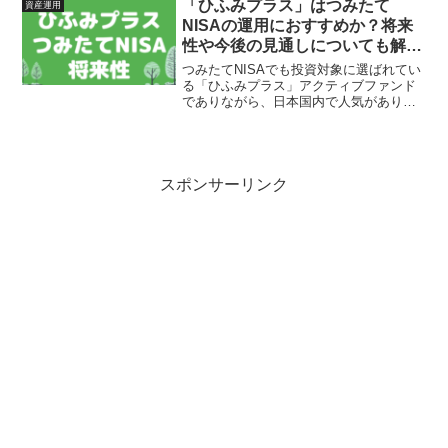
Slim米国株式とSBI・Ⅴ・S&P500で
「ひふみプラス」はつみたて
資産運用
す。...
NISAの運用におすすめか？将来
性や今後の見通しについても解
説！
つみたてNISAでも投資対象に選ばれてい
る「ひふみプラス」アクティブファンド
でありながら、日本国内で人気があり、
市場平均を上回っている投資信託です。
そんな魅力的な「ひふみプラス」です
が、実際に保有するべきなのか？今回は
運用方針から将来性まで...
スポンサーリンク